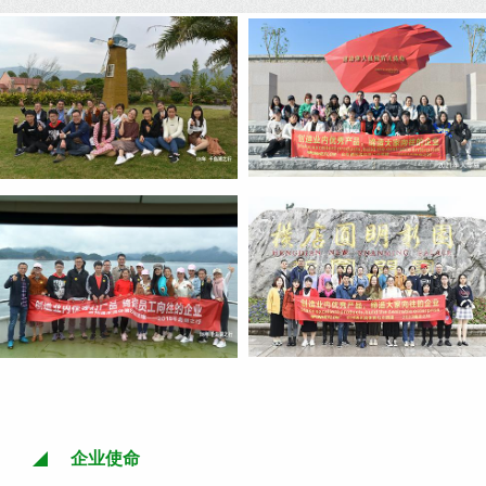
阀
节
阀
企业使命