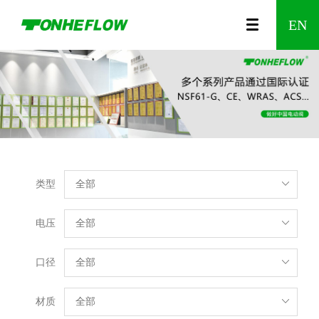
00
视
公
A150
农
咨
A550
企
食
调
时
发
防
水
温
企
智
智
A20
企
EN
列
频
司
系列
业
询
系列
业
品
节
间
展
漏
利
控
业
能
能
系
业
中
介
灌
留
文
制
型
控
历
水
工
阀
资
无
家
列
风
类型
心
绍
溉
言
化
药
电
制
程
报
程
质
线
居
Wi-
采
电压
动
阀
警
电
Fi
口径
材质
阀
器
动
调