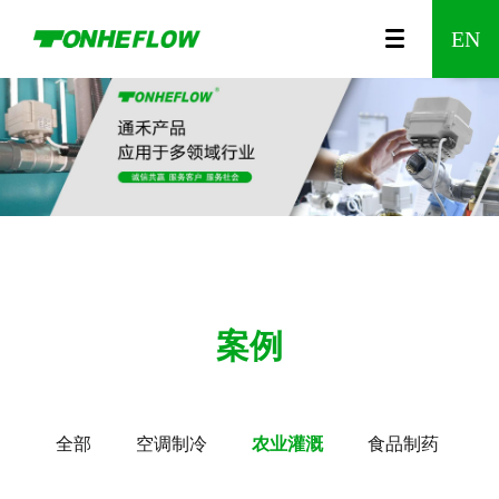
00
视
公
A150
农
咨
A550
企
食
调
时
发
防
水
温
企
智
智
A20
企
EN
列
频
司
系列
业
询
系列
业
品
节
间
展
漏
利
控
业
能
能
系
业
中
介
灌
留
文
制
型
控
历
水
工
阀
资
无
家
列
风
心
绍
溉
言
化
药
电
制
程
报
程
质
线
居
Wi-
采
案例
动
阀
警
电
Fi
全部
空调制冷
农业灌溉
食品制药
阀
器
动
调