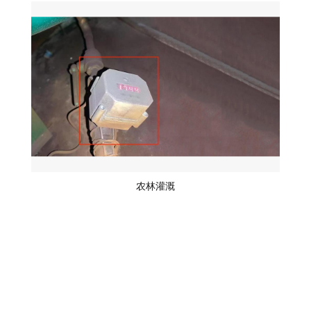
阀
节
阀
农林灌溉