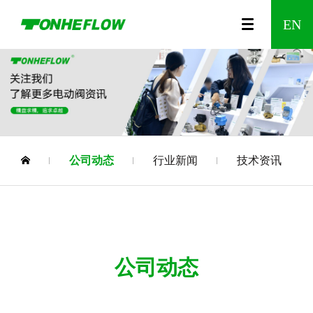
00
视
公
A150
农
咨
A550
企
食
调
时
发
防
水
温
企
智
智
A20
企
EN
列
频
司
系列
业
询
系列
业
品
节
间
展
漏
利
控
业
能
能
系
业
中
介
灌
留
文
制
型
控
历
水
工
阀
资
无
家
列
风
公司动态
行业新闻
技术资讯
心
绍
溉
言
化
药
电
制
程
报
程
质
线
居
Wi-
采
动
阀
警
电
Fi
公司动态
阀
器
动
调