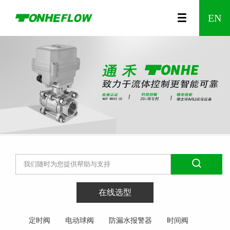
00
视
公
A150
农
咨
A550
企
食
调
时
发
防
水
温
企
智
智
A20
企
EN
列
频
司
系列
业
询
系列
业
品
节
间
展
漏
利
控
业
能
能
系
业
中
介
灌
留
文
制
型
控
历
水
工
阀
资
无
家
列
风
心
绍
溉
言
化
药
电
制
程
报
程
质
线
居
Wi-
采
动
阀
警
电
Fi
在线选型
定时阀
电动球阀
防漏水报警器
时间阀
阀
器
动
调