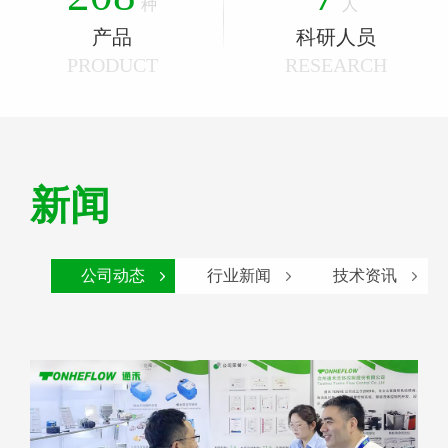
6
4
4
5
4
种
人
3
1
产品
9
科研人员
8
7
5
5
6
5
PRODUCT
RESEARCH
4
2
9
8
6
6
7
6
5
3
9
7
7
8
7
新闻
6
4
8
8
9
8
7
5
公司动态
行业新闻
技术资讯
9
9
9
8
6
9
7
8